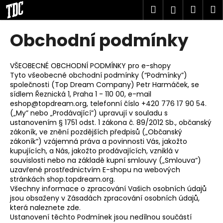
K
Přejít
Hledat
Náku
M
Přihlášen
na
o
obsah
Zpět
Zpět
košík
š
Obchodní podmínky
í
C
k
o
VŠEOBECNÉ OBCHODNÍ PODMÍNKY pro e-shopy
Tyto všeobecné obchodní podmínky (“Podmínky”)
p
společnosti (Top Dream Company) Petr Harmáček, se
o
sídlem Řeznická 1, Praha 1 - 110 00, e-mail
t
eshop@topdream.org, telefonní číslo +420 776 17 90 54.
(„My” nebo „Prodávající”) upravují v souladu s
ř
ustanovením § 1751 odst. 1 zákona č. 89/2012 Sb., občanský
e
zákoník, ve znění pozdějších předpisů („Občanský
zákoník“) vzájemná práva a povinnosti Vás, jakožto
b
kupujících, a Nás, jakožto prodávajících, vzniklá v
u
souvislosti nebo na základě kupní smlouvy („Smlouva“)
j
uzavřené prostřednictvím E-shopu na webových
stránkách shop.topdream.org.
e
Všechny informace o zpracování Vašich osobních údajů
t
jsou obsaženy v Zásadách zpracování osobních údajů,
e
která naleznete zde.
Ustanovení těchto Podmínek jsou nedílnou součástí
n