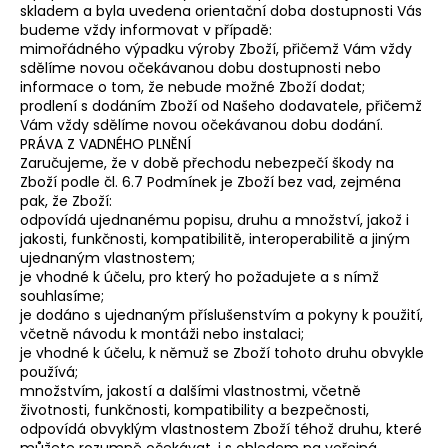
skladem a byla uvedena orientační doba dostupnosti Vás
budeme vždy informovat v případě:
mimořádného výpadku výroby Zboží, přičemž Vám vždy
sdělíme novou očekávanou dobu dostupnosti nebo
informace o tom, že nebude možné Zboží dodat;
prodlení s dodáním Zboží od Našeho dodavatele, přičemž
Vám vždy sdělíme novou očekávanou dobu dodání.
PRÁVA Z VADNÉHO PLNĚNÍ
Zaručujeme, že v době přechodu nebezpečí škody na
Zboží podle čl. 6.7 Podmínek je Zboží bez vad, zejména
pak, že Zboží:
odpovídá ujednanému popisu, druhu a množství, jakož i
jakosti, funkčnosti, kompatibilitě, interoperabilitě a jiným
ujednaným vlastnostem;
je vhodné k účelu, pro který ho požadujete a s nímž
souhlasíme;
je dodáno s ujednaným příslušenstvím a pokyny k použití,
včetně návodu k montáži nebo instalaci;
je vhodné k účelu, k němuž se Zboží tohoto druhu obvykle
používá;
množstvím, jakostí a dalšími vlastnostmi, včetně
životnosti, funkčnosti, kompatibility a bezpečnosti,
odpovídá obvyklým vlastnostem Zboží téhož druhu, které
můžete rozumně očekávat, i s ohledem na veřejná