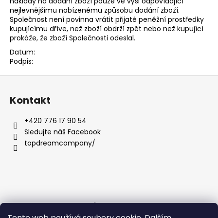
náklady na dodání zboží pouze ve výši odpovídající
nejlevnějšímu nabízenému způsobu dodání zboží.
Společnost není povinna vrátit přijaté peněžní prostředky
kupujícímu dříve, než zboží obdrží zpět nebo než kupující
prokáže, že zboží Společnosti odeslal.
Datum:
Podpis:
Z
á
Kontakt
p
a
+420 776 17 90 54
t
Sledujte náš Facebook
í
topdreamcompany/
Informace pro vás
Tento web používá soubory cookie. Dalším