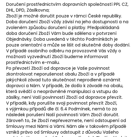
Doručení prostřednictvím dopravních společností PPL CZ,
DHL, DPD, Zásilkovna;
Zboží je možné doručit pouze v rámci České republiky.
Doba doručení Zboží vždy závisí na jeho dostupnosti a na
zvoleném způsobu doručení a platby. Předpokládaná
doba doručení Zboží Vám bude sdělena v potvrzení
Objednávky. Doba uvedená v těchto Podmínkách je
pouze orientační a může se lišit od skutečné doby dodání.
V případě osobního odběru na provozovně Vás vždy o
možnosti vyzvednutí Zboží budeme informovat
prostřednictvím e-mailu.
Po převzetí Zboží od dopravce je Vaše povinnost
zkontrolovat neporušenost obalu Zboží a v případě
jakýchkoli závad tuto skutečnost neprodleně oznámit
dopravci a Nám. V případě, že došlo k závadě na obalu,
která svědčí o neoprávněné manipulaci a vstupu do
zásilky, není Vaší povinností Zboží od dopravce převzít.
V případě, kdy porušíte svoji povinnost převzít Zboží,
s výjimkou případů dle čl. 6.4 Podmínek, nemá to za
následek porušení Naší povinnosti Vám Zboží doručit.
Zároveň to, že Zboží nepřevezmete, není odstoupení od
Smlouvy mezi Námi a Vámi. Nám ale v takovém případě
vzniká právo od Smlouvy odstoupit z důvodu Vašeho