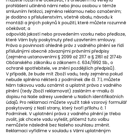
prohlášení učiněná námi nebo jinou osobou v témže
smluvním řetězci, zejména reklamou nebo označením;
je dodáno s příslušenstvím, včetně obalu, návodu k
montáži a jiných pokynů k použití, které můžete rozumně
očekávat; a
odpovídá jakostí nebo provedením vzorku nebo předloze,
které Vám byly poskytnuty před uzavřením smlouvy.
Práva a povinnosti ohledně práv z vadného plnění se řídí
příslušnými obecně závaznými právními předpisy
(zejména ustanoveními § 2099 až 2117 a § 2161 až 2174b
Občanského zákoníku a zákonem č. 634/1992 Sb., o
ochraně spotřebitele, ve znění pozdějších předpisů).
V případě, že bude mít Zboží vadu, tedy zejména pokud
nebude splněna některá z podmínek dle čl. 7.1, můžete
Nám takovou vadu oznámit a uplatnit práva z vadného
plnění (tedy Zboží reklamovat) zasláním e-mailu či
dopisu na Naše adresy uvedené u Našich identifikačních
údajů. Pro reklamaci můžete využít také vzorový formulář
poskytovaný z Naší strany, který tvoří přílohu č. 1
Podmínek. V uplatnění práva z vadného plnění je třeba
zvolit, jak chcete vadu vyřešit, přičemž tuto volbu
nemůžete následně bez Našeho souhlasu změnit.
Reklamaci vyřídíme v souladu s Vámi uplatněným