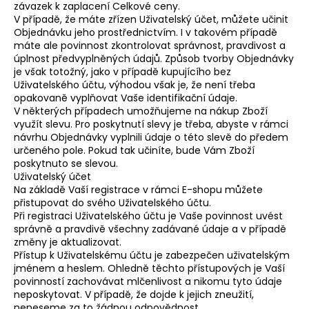
závazek k zaplacení Celkové ceny.
V případě, že máte zřízen Uživatelský účet, můžete učinit
Objednávku jeho prostřednictvím. I v takovém případě
máte ale povinnost zkontrolovat správnost, pravdivost a
úplnost předvyplněných údajů. Způsob tvorby Objednávky
je však totožný, jako v případě kupujícího bez
Uživatelského účtu, výhodou však je, že není třeba
opakovaně vyplňovat Vaše identifikační údaje.
V některých případech umožňujeme na nákup Zboží
využít slevu. Pro poskytnutí slevy je třeba, abyste v rámci
návrhu Objednávky vyplnili údaje o této slevě do předem
určeného pole. Pokud tak učiníte, bude Vám Zboží
poskytnuto se slevou.
Uživatelský účet
Na základě Vaší registrace v rámci E-shopu můžete
přistupovat do svého Uživatelského účtu.
Při registraci Uživatelského účtu je Vaše povinnost uvést
správně a pravdivě všechny zadávané údaje a v případě
změny je aktualizovat.
Přístup k Uživatelskému účtu je zabezpečen uživatelským
jménem a heslem. Ohledně těchto přístupových je Vaší
povinností zachovávat mlčenlivost a nikomu tyto údaje
neposkytovat. V případě, že dojde k jejich zneužití,
neneseme za to žádnou odpovědnost.