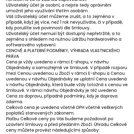
Uživatelský účet je osobní, a nejste tedy oprávněni
umožnit jeho využívání třetím osobám.
Váš Uživatelský účet můžeme zrušit, a to zejména v
případě, když jej více, než 1 rok nevyužíváte, či v případě,
kdy porušíte své povinnosti dle Smlouvy.
Uživatelský účet nemusí být dostupný nepřetržitě, a to
zejména s ohledem na nutnou údržbu hardwarového a
softwarového vybavení.
CENOVÉ A PLATEBNÍ PODMÍNKY, VÝHRADA VLASTNICKÉHO
PRÁVA
Cena je vždy uvedena v rámci E-shopu, v návrhu
Objednávky a samozřejmě ve Smlouvě. V případě rozporu
mezi Cenou uvedenou u Zboží v rámci E-shopu a Cenou
uvedenou v návrhu Objednávky se uplatní Cena uvedená
v návrhu Objednávky, která bude vždy totožná s cenou ve
Smlouvě. V rámci návrhu Objednávky je též uvedena
Cena za dopravu, případně podmínky, kdy je doprava
zdarma.
Celková cena je uvedena včetně DPH včetně veškerých
poplatků stanovených zákonem.
Platbu Celkové ceny po Vás budeme požadovat po
uzavření Smlouvy a před předáním Zboží. Úhradu Celkové
ceny můžete provést následujícími způsoby: