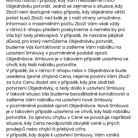
Mohou nastat i případy, kdy Vám nebudeme moci
Objednávku potvrdit. Jedná se zejména o situace, kdy
Zboží není dostupné nebo případy, kdy objednáte větší
počet kusů Zboží, než kolik je z naší strany umožněno.
Informaci o maximálním počtu Zboží Vám však vždy
v rámci E-shopu předem poskytneme a neměla by pro
Vás být tedy překvapivá. V případě, že nastane jakýkoli
důvod, pro který nemůžeme Objednávku potvrdit,
budeme Vás kontaktovat a zašleme Vám nabídku na
uzavření Smlouvy v pozměněné podobě oproti
Objednávce. Smlouva je v takovém případě uzavřena ve
chvíli, kdy Naši nabídku potvrdíte.
V případě, že v rámci E-shopu nebo v Objednávce bude
uvedena zjevně chybná Cena, nejsme povinni Vám Zboží
za tuto Cenu dodat ani v případě, kdy jste obdrželi
potvrzení Objednávky, a tedy došlo k uzavření Smlouvy.
V takové situaci Vás budeme bezodkladně kontaktovat a
zašleme Vám nabídku na uzavření nové Smlouvy
v pozměněné podobě oproti Objednávce. Nová Smlouva
je v takovém případě uzavřena ve chvíli, kdy Naši nabídku
potvrdíte. Za zjevnou chybu v Ceně se považuje například
situace, kdy Cena neodpovídá obvyklé ceně u jiných
prodejců nebo chybí či přebývá cifra.
V případě, kdy dojde k uzavření Smlouvy, Vám vzniká