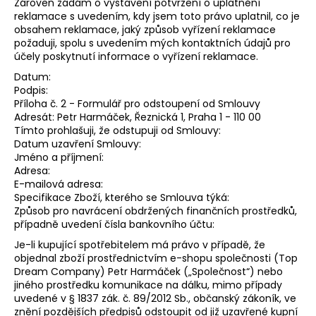
Zároveň žádám o vystavení potvrzení o uplatnění
reklamace s uvedením, kdy jsem toto právo uplatnil, co je
obsahem reklamace, jaký způsob vyřízení reklamace
požaduji, spolu s uvedením mých kontaktních údajů pro
účely poskytnutí informace o vyřízení reklamace.
Datum:
Podpis:
Příloha č. 2 - Formulář pro odstoupení od Smlouvy
Adresát: Petr Harmáček, Řeznická 1, Praha 1 - 110 00
Tímto prohlašuji, že odstupuji od Smlouvy:
Datum uzavření Smlouvy:
Jméno a příjmení:
Adresa:
E-mailová adresa:
Specifikace Zboží, kterého se Smlouva týká:
Způsob pro navrácení obdržených finančních prostředků,
případně uvedení čísla bankovního účtu:
Je-li kupující spotřebitelem má právo v případě, že
objednal zboží prostřednictvím e-shopu společnosti (Top
Dream Company) Petr Harmáček („Společnost“) nebo
jiného prostředku komunikace na dálku, mimo případy
uvedené v § 1837 zák. č. 89/2012 Sb., občanský zákoník, ve
znění pozdějších předpisů odstoupit od již uzavřené kupní