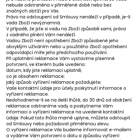
nebude odstraněna v přiměřené době nebo bez
značných obtíží pro Vás.
Právo na odstoupení od Smlouvy nenáleží v případě, je-li
vada Zboží nevýznamná.
V případě, že jste si vadu na Zboží způsobili sami, práva
z vadného plnění Vám nenáleží.
Vadou Zboží není opotřebení Zboží způsobené jeho
obvyklým užíváním nebo u použitého Zboží opotřebení
odpovídající míře jeho předchozího používání.
Při uplatnění reklamace Vám vystavíme písemné
potvrzení, ve kterém bude uvedeno:
datum, kdy jste reklamaci uplatnili;
co je obsahem reklamace;
jaký způsob vyřízení reklamace požadujete;
Vaše kontaktní údaje pro účely poskytnutí informace o
vyřízení reklamace.
Nedohodneme-li se na delší lhůtě, do 30 dnů od obdržení
reklamace odstraníme vady a poskytneme Vám
informaci o vyřízení reklamace na uvedené kontaktní
údaje. Pokud tato lhůta marně uplyne, můžete odstoupit
od Smlouvy nebo požadovat přiměřenou slevu.
O vyřízení reklamace Vás budeme informovat e-mailem
a vydáme Vám potvrzení o datu a způsobu vyřízení