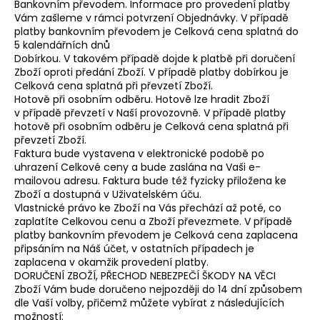
Bankovním převodem. Informace pro provedení platby
Vám zašleme v rámci potvrzení Objednávky. V případě
platby bankovním převodem je Celková cena splatná do
5 kalendářních dnů
Dobírkou. V takovém případě dojde k platbě při doručení
Zboží oproti předání Zboží. V případě platby dobírkou je
Celková cena splatná při převzetí Zboží.
Hotově při osobním odběru. Hotově lze hradit Zboží
v případě převzetí v Naší provozovně. V případě platby
hotově při osobním odběru je Celková cena splatná při
převzetí Zboží.
Faktura bude vystavena v elektronické podobě po
uhrazení Celkové ceny a bude zaslána na Vaši e-
mailovou adresu. Faktura bude též fyzicky přiložena ke
Zboží a dostupná v Uživatelském úču.
Vlastnické právo ke Zboží na Vás přechází až poté, co
zaplatíte Celkovou cenu a Zboží převezmete. V případě
platby bankovním převodem je Celková cena zaplacena
připsáním na Náš účet, v ostatních případech je
zaplacena v okamžik provedení platby.
DORUČENÍ ZBOŽÍ, PŘECHOD NEBEZPEČÍ ŠKODY NA VĚCI
Zboží Vám bude doručeno nejpozději do 14 dní způsobem
dle Vaší volby, přičemž můžete vybírat z následujících
možností: