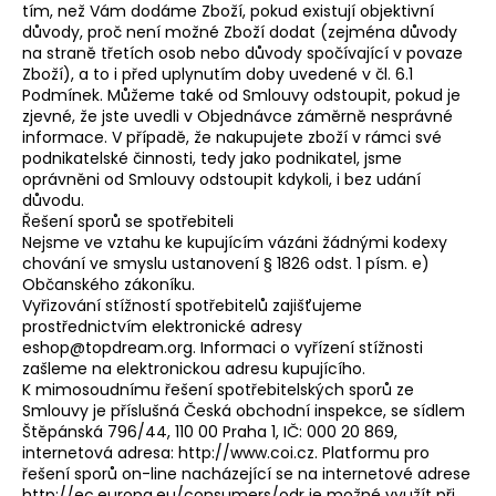
tím, než Vám dodáme Zboží, pokud existují objektivní
důvody, proč není možné Zboží dodat (zejména důvody
na straně třetích osob nebo důvody spočívající v povaze
Zboží), a to i před uplynutím doby uvedené v čl. 6.1
Podmínek. Můžeme také od Smlouvy odstoupit, pokud je
zjevné, že jste uvedli v Objednávce záměrně nesprávné
informace. V případě, že nakupujete zboží v rámci své
podnikatelské činnosti, tedy jako podnikatel, jsme
oprávněni od Smlouvy odstoupit kdykoli, i bez udání
důvodu.
Řešení sporů se spotřebiteli
Nejsme ve vztahu ke kupujícím vázáni žádnými kodexy
chování ve smyslu ustanovení § 1826 odst. 1 písm. e)
Občanského zákoníku.
Vyřizování stížností spotřebitelů zajišťujeme
prostřednictvím elektronické adresy
eshop@topdream.org. Informaci o vyřízení stížnosti
zašleme na elektronickou adresu kupujícího.
K mimosoudnímu řešení spotřebitelských sporů ze
Smlouvy je příslušná Česká obchodní inspekce, se sídlem
Štěpánská 796/44, 110 00 Praha 1, IČ: 000 20 869,
internetová adresa: http://www.coi.cz. Platformu pro
řešení sporů on-line nacházející se na internetové adrese
http://ec.europa.eu/consumers/odr je možné využít při