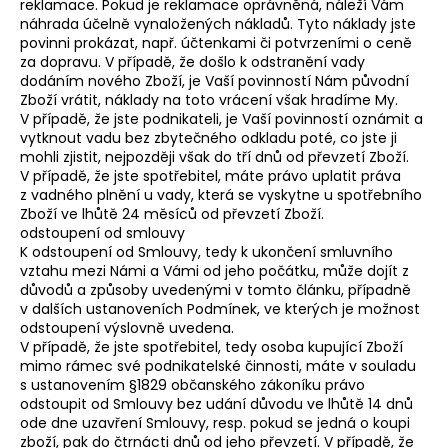
reklamace. Pokud je reklamace oprávněná, náleží Vám
náhrada účelně vynaložených nákladů. Tyto náklady jste
povinni prokázat, např. účtenkami či potvrzeními o ceně
za dopravu. V případě, že došlo k odstranění vady
dodáním nového Zboží, je Vaší povinností Nám původní
Zboží vrátit, náklady na toto vrácení však hradíme My.
V případě, že jste podnikateli, je Vaší povinností oznámit a
vytknout vadu bez zbytečného odkladu poté, co jste ji
mohli zjistit, nejpozději však do tří dnů od převzetí Zboží.
V případě, že jste spotřebitel, máte právo uplatit práva
z vadného plnění u vady, která se vyskytne u spotřebního
Zboží ve lhůtě 24 měsíců od převzetí Zboží.
odstoupení od smlouvy
K odstoupení od Smlouvy, tedy k ukončení smluvního
vztahu mezi Námi a Vámi od jeho počátku, může dojít z
důvodů a způsoby uvedenými v tomto článku, případně
v dalších ustanoveních Podmínek, ve kterých je možnost
odstoupení výslovně uvedena.
V případě, že jste spotřebitel, tedy osoba kupující Zboží
mimo rámec své podnikatelské činnosti, máte v souladu
s ustanovením §1829 občanského zákoníku právo
odstoupit od Smlouvy bez udání důvodu ve lhůtě 14 dnů
ode dne uzavření Smlouvy, resp. pokud se jedná o koupi
zboží, pak do čtrnácti dnů od jeho převzetí. V případě, že