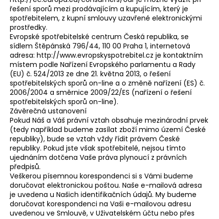
řešení sporů mezi prodávajícím a kupujícím, který je
spotřebitelem, z kupní smlouvy uzavřené elektronickými
prostředky.
Evropské spotřebitelské centrum Česká republika, se
sídlem Štěpánská 796/44, 110 00 Praha 1, internetová
adresa: http://www.evropskyspotrebitel.cz je kontaktním
místem podle Nařízení Evropského parlamentu a Rady
(EU) č. 524/2013 ze dne 21. května 2013, o řešení
spotřebitelských sporů on-line a o změně nařízení (ES) č.
2006/2004 a směrnice 2009/22/ES (nařízení o řešení
spotřebitelských sporů on-line).
Závěrečná ustanovení
Pokud Náš a Váš právní vztah obsahuje mezinárodní prvek
(tedy například budeme zasílat zboží mimo území České
republiky), bude se vztah vždy řídit právem České
republiky. Pokud jste však spotřebitelé, nejsou tímto
ujednáním dotčena Vaše práva plynoucí z právních
předpisů.
Veškerou písemnou korespondenci si s Vámi budeme
doručovat elektronickou poštou. Naše e-mailová adresa
je uvedena u Našich identifikačních údajů. My budeme
doručovat korespondenci na Vaši e-mailovou adresu
uvedenou ve Smlouvě, v Uživatelském účtu nebo přes