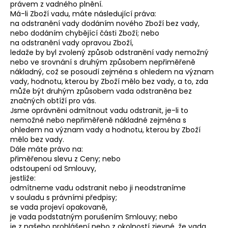
právem z vadného plnění.
Má-li Zboží vadu, máte následující práva:
na odstranění vady dodáním nového Zboží bez vady,
nebo dodáním chybějící části Zboží; nebo
na odstranění vady opravou Zboží,
ledaže by byl zvolený způsob odstranění vady nemožný
nebo ve srovnání s druhým způsobem nepřiměřeně
nákladný, což se posoudí zejména s ohledem na význam
vady, hodnotu, kterou by Zboží mělo bez vady, a to, zda
může být druhým způsobem vada odstraněna bez
značných obtíží pro vás.
Jsme oprávněni odmítnout vadu odstranit, je-li to
nemožné nebo nepřiměřeně nákladné zejména s
ohledem na význam vady a hodnotu, kterou by Zboží
mělo bez vady.
Dále máte právo na:
přiměřenou slevu z Ceny; nebo
odstoupení od Smlouvy,
jestliže:
odmítneme vadu odstranit nebo ji neodstraníme
v souladu s právními předpisy;
se vada projeví opakovaně,
je vada podstatným porušením Smlouvy; nebo
je z našeho prohlášení nebo z okolností zjevné, že vada