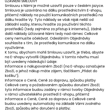
UZAVŘENÍ SMLOUVY
Smlouvu s Námi je možné uzavřít pouze v českém jazyce.
Smlouva je uzavírána na dálku prostřednictvím E-shopu,
přičemž náklady na použití komunikačních prostředků na
dálku hradíte Vy. Tyto náklady se však nijak neliší od
základní sazby, kterou hradíte za používání těchto
prostředků (tedy zejména za přístup k internetu), žádné
další náklady účtované Námi tedy nad rámec Celkové
ceny nemusíte očekávat. Odesláním Objednávky
souhlasíte s tím, že prostředky komunikace na dálku
využíváme.
K tomu, abychom mohli Smlouvu uzavřít, je třeba, abyste
na E-shopu vytvořili Objednávku. V tomto návrhu musí
být uvedeny následující údaje:
Informace o nakupovaném Zboží (na E-shopu označujete
Zboží, o jehož nákup máte zájem, tlačítkem „Přidat do
košíku“);
Informace o Ceně, Ceně za dopravu, způsobu platby
Celkové ceny a požadovaném způsobu doručení Zboží;
tyto informace budou zadány v rámci tvorby Objednávky
v rámci uživatelského prostředí E-shopu, přičemž
informace o Ceně, Ceně za dopravu a Celkové ceně
budou uvedeny automaticky na základě Vámi zvolného
Zboží, způsobu jeho doručení a platby;