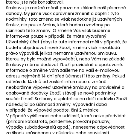
kterou jste nás kontaktovali.
Smlouvu je možné měnit pouze na základě naší písemné
dohody. My jsme však oprávněni změnit a doplnit tyto
Podmínky, tato změna se však nedotkne již uzavřených
Smluv, ale pouze Smluv, které budou uzavřeny po
účinnosti této změny. O změně Vás však budeme
informovat pouze v případě, že máte vytvořený
Uživatelský účet (abyste tuto informaci měli v případě, že
budete objednávat nové Zboží, změna však nezakládá
právo výpovědi, jelikož nemáme uzavřenou Smlouvu,
kterou by bylo možné vypovědět), nebo Vám na základě
Smlouvy máme dodávat Zboží pravidelně a opakovaně.
Informace o změně Vám zašleme na Vaši e-mailovou
adresu nejméně 14 dní před účinností této změny. Pokud
od Vás do 14 dnů od zaslání informace o změně
neobdržíme výpověď uzavřené Smlouvy na pravidelné a
opakované dodávky Zboží, stávají se nové podmínky
součástí naší Smlouvy a uplatní se na další dodávku Zboží
následující po účinnosti změny. Výpovědní doba
v případě, že výpověď podáte, činí 2 měsíce.
V případě vyšší moci nebo událostí, které nelze předvídat
(přírodní katastrofa, pandemie, provozní poruchy,
výpadky subdodavatelů apod.), neneseme odpovědnost
za škodu způsobenou v důsledku nebo souvislosti