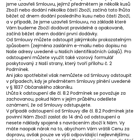
jsme uzavřeli Smlouvu, jejímž předmětem je několik kusů
Zboží nebo dodání několika částí Zboží, začíná tato lhůta
běžet až dnem dodání posledního kusu nebo části Zboží,
a v případě, že jsme uzavřeli Smlouvu, na základě které
Vám budeme Zboží dodávat pravidelně a opakovaně,
začíná běžet dnem dodání první dodávky.
Od Smlouvy můžete odstoupit jakýmkoliv prokazatelným
způsobem (zejména zasláním e-mailu nebo dopisu na
Naše adresy uvedené u Našich identifikačních údajů). Pro
odstoupení můžete využít také vzorový formulář
poskytovaný z Naší strany, který tvoří přílohu č. 2
Podmínek.
Ani jako spotřebitel však nemůžete od Smlouvy odstoupit
v případech, kdy je předmětem Smlouvy plnění uvedené
v § 1837 Občanského zákoníku.
Lhůta k odstoupení dle čl. 8.2 Podmínek se považuje za
zachovanou, pokud Nám v jejím průběhu odešlete
oznámení, že od Smlouvy odstupujete.
V případě odstoupení od Smlouvy dle čl. 8.2 Podmínek jste
povinní Nám Zboží zaslat do 14 dnů od odstoupení a
nesete náklady spojené s navrácením zboží k Nám. Vy
máte naopak nárok na to, abychom Vám vrátili Cenu za
dopravu, avšak pouze ve výši odpovídající nejlevnějšímu