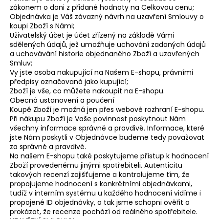
zákonem o dani z přidané hodnoty na Celkovou cenu;
Objednávka je Váš závazný návrh na uzavření Smlouvy o
koupi Zboží s Námi;
Uživatelský účet je účet zřízený na základě Vámi
sdělených údajů, jež umožňuje uchování zadaných údajů
a uchovávání historie objednaného Zboží a uzavřených
Smluv;
Vy jste osoba nakupující na Našem E-shopu, právními
předpisy označovaná jako kupující;
Zboží je vše, co můžete nakoupit na E-shopu.
Obecná ustanovení a poučení
Koupě Zboží je možná jen přes webové rozhraní E-shopu.
Při nákupu Zboží je Vaše povinnost poskytnout Nám
všechny informace správně a pravdivě. Informace, které
jste Nám poskytli v Objednávce budeme tedy považovat
za správné a pravdivé.
Na našem E-shopu také poskytujeme přístup k hodnocení
Zboží provedenému jinými spotřebiteli. Autenticitu
takových recenzí zajišťujeme a kontrolujeme tím, že
propojujeme hodnocení s konkrétními objednávkami,
tudíž v interním systému u každého hodnocení vidíme i
propojené ID objednávky, a tak jsme schopni ověřit a
prokázat, že recenze pochází od reálného spotřebitele.