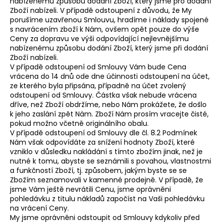
nabízenému způsobu dodání Zboží, který jsme pro dodání
Zboží nabízeli. V případě odstoupení z důvodu, že My
porušíme uzavřenou Smlouvu, hradíme i náklady spojené
s navrácením zboží k Nám, ovšem opět pouze do výše
Ceny za dopravu ve výši odpovídající nejlevnějšímu
nabízenému způsobu dodání Zboží, který jsme při dodání
Zboží nabízeli.
V případě odstoupení od Smlouvy Vám bude Cena
vrácena do 14 dnů ode dne účinnosti odstoupení na účet,
ze kterého byla připsána, případně na účet zvolený
odstoupení od Smlouvy. Částka však nebude vrácena
dříve, než Zboží obdržíme, nebo Nám prokážete, že došlo
k jeho zaslání zpět Nám. Zboží Nám prosím vracejte čisté,
pokud možno včetně originálního obalu.
V případě odstoupení od Smlouvy dle čl. 8.2 Podmínek
Nám však odpovídáte za snížení hodnoty Zboží, které
vzniklo v důsledku nakládání s tímto zbožím jinak, než je
nutné k tomu, abyste se seznámili s povahou, vlastnostmi
a funkčností Zboží, tj. způsobem, jakým byste se se
Zbožím seznamovali v kamenné prodejně. V případě, že
jsme Vám ještě nevrátili Cenu, jsme oprávněni
pohledávku z titulu nákladů započíst na Vaši pohledávku
na vrácení Ceny.
My jsme oprávněni odstoupit od Smlouvy kdykoliv před