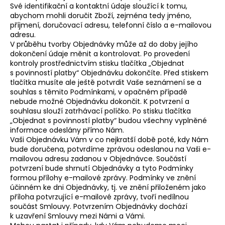
Své identifikační a kontaktní údaje sloužící k tomu,
abychom mohli doručit Zboží, zejména tedy jméno,
příjmení, doručovací adresu, telefonní číslo a e-mailovou
adresu.
V průběhu tvorby Objednávky může až do doby jejího
dokončení údaje měnit a kontrolovat. Po provedení
kontroly prostřednictvím stisku tlačítka „Objednat
s povinností platby“ Objednávku dokončíte. Před stiskem
tlačítka musíte ale ještě potvrdit Vaše seznámení se a
souhlas s těmito Podmínkami, v opačném případě
nebude možné Objednávku dokončit. K potvrzení a
souhlasu slouží zatrhávací políčko. Po stisku tlačítka
„Objednat s povinností platby“ budou všechny vyplněné
informace odeslány přímo Nám.
Vaši Objednávku Vám v co nejkratší době poté, kdy Nám
bude doručena, potvrdíme zprávou odeslanou na Vaši e-
mailovou adresu zadanou v Objednávce. Součástí
potvrzení bude shrnutí Objednávky a tyto Podmínky
formou přílohy e-mailové zprávy. Podmínky ve znění
účinném ke dni Objednávky, tj. ve znění přiloženém jako
příloha potvrzující e-mailové zprávy, tvoří nedílnou
součást Smlouvy. Potvrzením Objednávky dochází
k uzavření Smlouvy mezi Námi a Vámi.