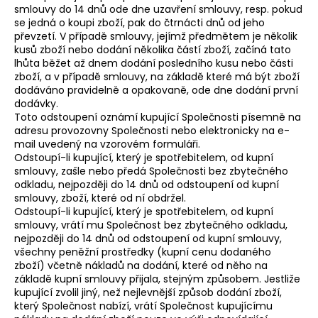
smlouvy do 14 dnů ode dne uzavření smlouvy, resp. pokud
se jedná o koupi zboží, pak do čtrnácti dnů od jeho
převzetí. V případě smlouvy, jejímž předmětem je několik
kusů zboží nebo dodání několika částí zboží, začíná tato
lhůta běžet až dnem dodání posledního kusu nebo části
zboží, a v případě smlouvy, na základě které má být zboží
dodáváno pravidelně a opakovaně, ode dne dodání první
dodávky.
Toto odstoupení oznámí kupující Společnosti písemně na
adresu provozovny Společnosti nebo elektronicky na e-
mail uvedený na vzorovém formuláři.
Odstoupí-li kupující, který je spotřebitelem, od kupní
smlouvy, zašle nebo předá Společnosti bez zbytečného
odkladu, nejpozději do 14 dnů od odstoupení od kupní
smlouvy, zboží, které od ní obdržel.
Odstoupí-li kupující, který je spotřebitelem, od kupní
smlouvy, vrátí mu Společnost bez zbytečného odkladu,
nejpozději do 14 dnů od odstoupení od kupní smlouvy,
všechny peněžní prostředky (kupní cenu dodaného
zboží) včetně nákladů na dodání, které od něho na
základě kupní smlouvy přijala, stejným způsobem. Jestliže
kupující zvolil jiný, než nejlevnější způsob dodání zboží,
který Společnost nabízí, vrátí Společnost kupujícímu