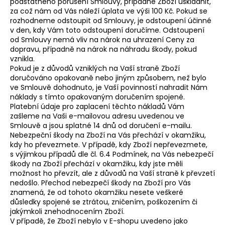
podstatného porušení Smlouvy, případně Zboží uskladnit,
za což nám od Vás náleží úplata ve výši 100 Kč. Pokud se
rozhodneme odstoupit od Smlouvy, je odstoupení účinné
v den, kdy Vám toto odstoupení doručíme. Odstoupení
od Smlouvy nemá vliv na nárok na uhrazení Ceny za
dopravu, případně na nárok na náhradu škody, pokud
vznikla.
Pokud je z důvodů vzniklých na Vaší straně Zboží
doručováno opakovaně nebo jiným způsobem, než bylo
ve Smlouvě dohodnuto, je Vaší povinností nahradit Nám
náklady s tímto opakovaným doručením spojené.
Platební údaje pro zaplacení těchto nákladů Vám
zašleme na Vaši e-mailovou adresu uvedenou ve
Smlouvě a jsou splatné 14 dnů od doručení e-mailu.
Nebezpeční škody na Zboží na Vás přechází v okamžiku,
kdy ho převezmete. V případě, kdy Zboží nepřevezmete,
s výjimkou případů dle čl. 6.4 Podmínek, na Vás nebezpečí
škody na Zboží přechází v okamžiku, kdy jste měli
možnost ho převzít, ale z důvodů na Vaší straně k převzetí
nedošlo. Přechod nebezpečí škody na Zboží pro Vás
znamená, že od tohoto okamžiku nesete veškeré
důsledky spojené se ztrátou, zničením, poškozením či
jakýmkoli znehodnocením Zboží.
V případě, že Zboží nebylo v E-shopu uvedeno jako