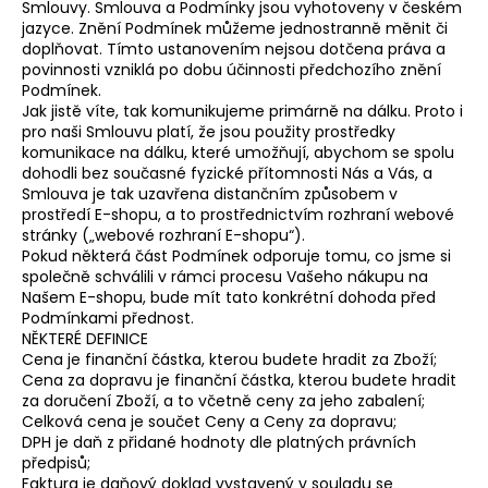
Smlouvy. Smlouva a Podmínky jsou vyhotoveny v českém
a
jazyce. Znění Podmínek můžeme jednostranně měnit či
doplňovat. Tímto ustanovením nejsou dotčena práva a
j
povinnosti vzniklá po dobu účinnosti předchozího znění
í
Podmínek.
t
Jak jistě víte, tak komunikujeme primárně na dálku. Proto i
pro naši Smlouvu platí, že jsou použity prostředky
?
komunikace na dálku, které umožňují, abychom se spolu
dohodli bez současné fyzické přítomnosti Nás a Vás, a
Smlouva je tak uzavřena distančním způsobem v
prostředí E-shopu, a to prostřednictvím rozhraní webové
stránky („webové rozhraní E-shopu“).
HLEDAT
Pokud některá část Podmínek odporuje tomu, co jsme si
společně schválili v rámci procesu Vašeho nákupu na
Našem E-shopu, bude mít tato konkrétní dohoda před
Podmínkami přednost.
NĚKTERÉ DEFINICE
Cena je finanční částka, kterou budete hradit za Zboží;
Cena za dopravu je finanční částka, kterou budete hradit
za doručení Zboží, a to včetně ceny za jeho zabalení;
Celková cena je součet Ceny a Ceny za dopravu;
DPH je daň z přidané hodnoty dle platných právních
předpisů;
Faktura je daňový doklad vystavený v souladu se